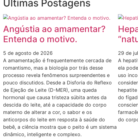
Últimas Postagens
Angústia ao amamentar?
Hepa
Entenda o motivo.
“natu
5 de agosto de 2026
29 de j
A amamentação é frequentemente cercada de
A hepati
romantismo, mas a biologia por trás desse
ela pode
processo revela fenômenos surpreendentes e
uso inc
pouco discutidos. Desde a Disforia do Reflexo
conside
de Ejeção de Leite (D-MER), uma queda
hepatit
hormonal que causa tristeza súbita antes da
do fíga
descida do leite, até a capacidade do corpo
conscie
materno de alterar a cor, o sabor e os
farmacêu
anticorpos do leite em resposta à saúde do
do corp
bebê, a ciência mostra que o peito é um sistema
dinâmico, inteligente e complexo.