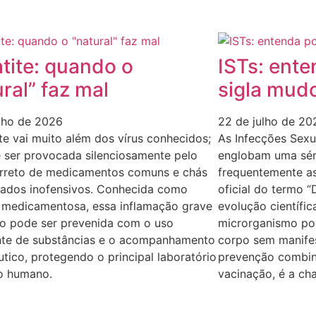
tite: quando o
ISTs: ente
ral” faz mal
sigla mud
ulho de 2026
22 de julho de 20
te vai muito além dos vírus conhecidos;
As Infecções Sexu
 ser provocada silenciosamente pelo
englobam uma séri
orreto de medicamentos comuns e chás
frequentemente a
rados inofensivos. Conhecida como
oficial do termo “
e medicamentosa, essa inflamação grave
evolução científic
do pode ser prevenida com o uso
microrganismo pod
nte de substâncias e o acompanhamento
corpo sem manifes
tico, protegendo o principal laboratório
prevenção combin
o humano.
vacinação, é a ch