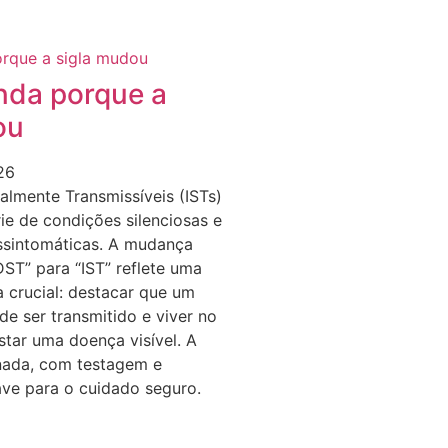
nda porque a
ou
26
almente Transmissíveis (ISTs)
e de condições silenciosas e
ssintomáticas. A mudança
DST” para “IST” reflete uma
a crucial: destacar que um
e ser transmitido e viver no
tar uma doença visível. A
ada, com testagem e
ave para o cuidado seguro.