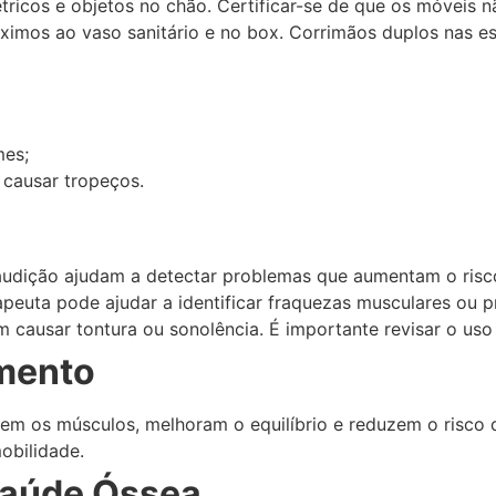
elétricos e objetos no chão. Certificar-se de que os móveis
róximos ao vaso sanitário e no box. Corrimãos duplos nas
mes;
 causar tropeços.
 audição ajudam a detectar problemas que aumentam o risc
apeuta pode ajudar a identificar fraquezas musculares ou p
 causar tontura ou sonolência. É importante revisar o us
imento
ecem os músculos, melhoram o equilíbrio e reduzem o risco
obilidade.
Saúde Óssea