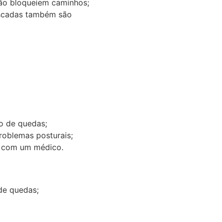
 não bloqueiem caminhos;
 escadas também são
o de quedas;
roblemas posturais;
o com um médico.
 de quedas;