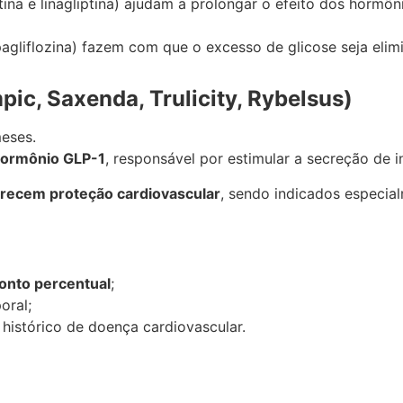
ptina e linagliptina) ajudam a prolongar o efeito dos hormô
gliflozina) fazem com que o excesso de glicose seja elimi
ic, Saxenda, Trulicity, Rybelsus)
meses.
hormônio GLP-1
, responsável por estimular a secreção de in
erecem proteção cardiovascular
, sendo indicados especi
ponto percentual
;
oral;
istórico de doença cardiovascular.