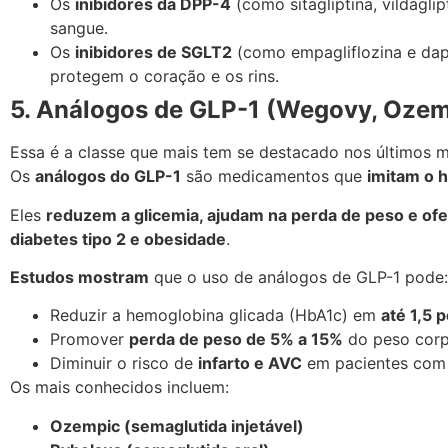
Os
inibidores da DPP-4
(como sitagliptina, vildagli
sangue.
Os
inibidores de SGLT2
(como empagliflozina e dapa
protegem o coração e os rins.
5. Análogos de GLP-1 (Wegovy, Ozemp
Essa é a classe que mais tem se destacado nos últimos 
Os
análogos do GLP-1
são medicamentos que
imitam o 
Eles
reduzem a glicemia, ajudam na perda de peso e of
diabetes tipo 2 e obesidade
.
Estudos mostram
que o uso de análogos de GLP-1 pode:
Reduzir a hemoglobina glicada (HbA1c) em
até 1,5 
Promover
perda de peso de 5% a 15%
do peso corp
Diminuir o risco de
infarto e AVC
em pacientes com h
Os mais conhecidos incluem:
Ozempic (semaglutida injetável)