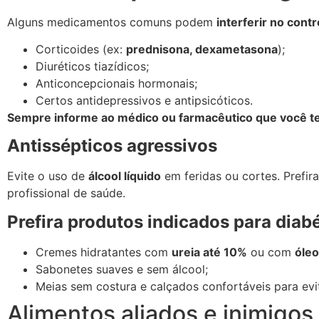
Alguns medicamentos comuns podem
interferir no contr
Corticoides (ex:
prednisona, dexametasona
);
Diuréticos tiazídicos;
Anticoncepcionais hormonais;
Certos antidepressivos e antipsicóticos.
Sempre informe ao médico ou farmacêutico que você te
Antissépticos agressivos
Evite o uso de
álcool líquido
em feridas ou cortes. Prefir
profissional de saúde.
Prefira produtos indicados para diab
Cremes hidratantes com
ureia até 10%
ou com
óleo
Sabonetes suaves e sem álcool;
Meias sem costura e calçados confortáveis para evit
Alimentos aliados e inimigos