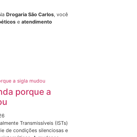
 Na
Drogaria São Carlos
, você
béticos
e
atendimento
nda porque a
ou
26
almente Transmissíveis (ISTs)
e de condições silenciosas e