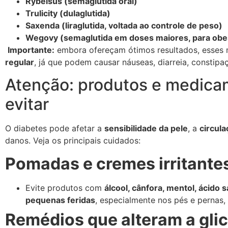
Rybelsus (semaglutida oral)
Trulicity (dulaglutida)
Saxenda (liraglutida, voltada ao controle de peso)
Wegovy (semaglutida em doses maiores, para obe
Importante:
embora ofereçam ótimos resultados, esses
regular
, já que podem causar náuseas, diarreia, constipaç
Atenção: produtos e medicam
evitar
O diabetes pode afetar a
sensibilidade da pele
, a
circula
danos. Veja os principais cuidados:
Pomadas e cremes irritante
Evite produtos com
álcool, cânfora, mentol, ácido s
pequenas feridas
, especialmente nos pés e pernas, 
Remédios que alteram a gli