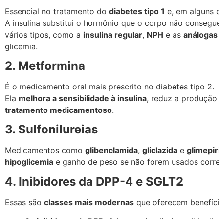
Essencial no tratamento do
diabetes tipo 1
e, em alguns c
A insulina substitui o hormônio que o corpo não consegu
vários tipos, como a
insulina regular
,
NPH
e as
análogas
glicemia.
2. Metformina
É o medicamento oral mais prescrito no diabetes tipo 2.
Ela
melhora a sensibilidade à insulina
, reduz a produção
tratamento medicamentoso
.
3. Sulfonilureias
Medicamentos como
glibenclamida
,
gliclazida
e
glimepir
hipoglicemia
e ganho de peso se não forem usados corr
4. Inibidores da DPP-4 e SGLT2
Essas são
classes mais modernas
que oferecem benefíci