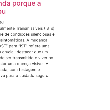
nda porque a
ou
26
almente Transmissíveis (ISTs)
e de condições silenciosas e
ssintomáticas. A mudança
DST” para “IST” reflete uma
a crucial: destacar que um
e ser transmitido e viver no
tar uma doença visível. A
ada, com testagem e
ave para o cuidado seguro.